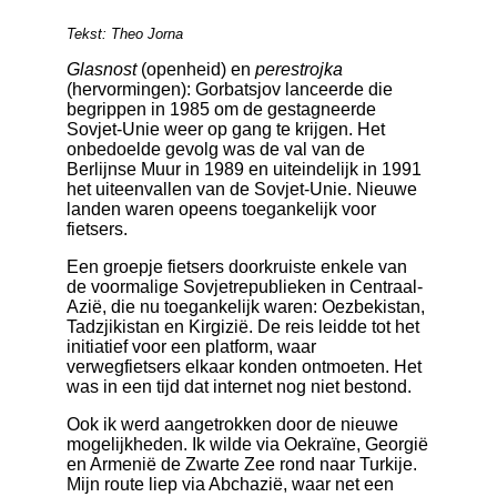
Tekst: Theo Jorna
Glasnost
(openheid) en
perestrojka
(hervormingen): Gorbatsjov lanceerde die
begrippen in 1985 om de gestagneerde
Sovjet-Unie weer op gang te krijgen. Het
onbedoelde gevolg was de val van de
Berlijnse Muur in 1989 en uiteindelijk in 1991
het uiteenvallen van de Sovjet-Unie. Nieuwe
landen waren opeens toegankelijk voor
fietsers.
Een groepje fietsers doorkruiste enkele van
de voormalige Sovjetrepublieken in Centraal-
Azië, die nu toegankelijk waren: Oezbekistan,
Tadzjikistan en Kirgizië. De reis leidde tot het
initiatief voor een platform, waar
verwegfietsers elkaar konden ontmoeten. Het
was in een tijd dat internet nog niet bestond.
Ook ik werd aangetrokken door de nieuwe
mogelijkheden. Ik wilde via Oekraïne, Georgië
en Armenië de Zwarte Zee rond naar Turkije.
Mijn route liep via Abchazië, waar net een