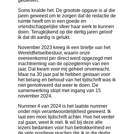
gebleven.
Soms knalde het. De grootste opgave is al die
jaren geweest om te zorgen dat de redactie de
ruimte heeft om in een goede en
vriendschappelijke sfeer haar werk te kunnen
doen. Terugkijkend op die dertig jaren geloof
ik dat dit aardig is gelukt.
November 2023 kreeg ik een briefje van het
Wereldfietserbestuur, waarin onze
overeenkomst per direct werd opgezegd met
inachtneming van de opzegtermijn van een
jaar. Dat kwam voor mij geheel onverwacht.
Maar na 30 jaar pal te hebben gestaan voor
het belang en behoud van het tijdschrift was ik
niet gemotiveerd dat weer te doen. De
samenwerking stopt met ingang van 15
november 2024.
Nummer 4 van 2024 is het laatste nummer
onder mijn verantwoordelijkheid geweest. Ik
laat een mooi tijdschrift achter. Hoe het verder
zal gaan, weet ik niet. Ik wil bij deze alle
lezers bedanken voor hun betrokkenheid en
de vele positieve reacties die ik in die dertig