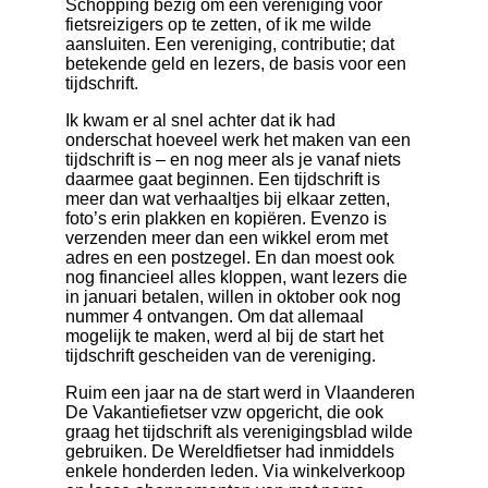
Schöpping bezig om een vereniging voor
fietsreizigers op te zetten, of ik me wilde
aansluiten. Een vereniging, contributie; dat
betekende geld en lezers, de basis voor een
tijdschrift.
Ik kwam er al snel achter dat ik had
onderschat hoeveel werk het maken van een
tijdschrift is – en nog meer als je vanaf niets
daarmee gaat beginnen. Een tijdschrift is
meer dan wat verhaaltjes bij elkaar zetten,
foto’s erin plakken en kopiëren. Evenzo is
verzenden meer dan een wikkel erom met
adres en een postzegel. En dan moest ook
nog financieel alles kloppen, want lezers die
in januari betalen, willen in oktober ook nog
nummer 4 ontvangen. Om dat allemaal
mogelijk te maken, werd al bij de start het
tijdschrift gescheiden van de vereniging.
Ruim een jaar na de start werd in Vlaanderen
De Vakantiefietser vzw opgericht, die ook
graag het tijdschrift als verenigingsblad wilde
gebruiken. De Wereldfietser had inmiddels
enkele honderden leden. Via winkelverkoop