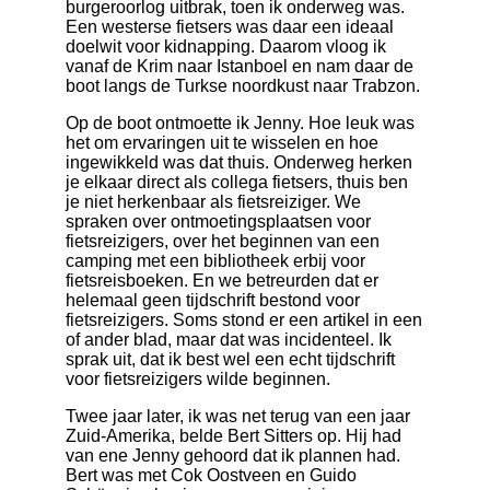
burgeroorlog uitbrak, toen ik onderweg was.
Een westerse fietsers was daar een ideaal
doelwit voor kidnapping. Daarom vloog ik
vanaf de Krim naar Istanboel en nam daar de
boot langs de Turkse noordkust naar Trabzon.
Op de boot ontmoette ik Jenny. Hoe leuk was
het om ervaringen uit te wisselen en hoe
ingewikkeld was dat thuis. Onderweg herken
je elkaar direct als collega fietsers, thuis ben
je niet herkenbaar als fietsreiziger. We
spraken over ontmoetingsplaatsen voor
fietsreizigers, over het beginnen van een
camping met een bibliotheek erbij voor
fietsreisboeken. En we betreurden dat er
helemaal geen tijdschrift bestond voor
fietsreizigers. Soms stond er een artikel in een
of ander blad, maar dat was incidenteel. Ik
sprak uit, dat ik best wel een echt tijdschrift
voor fietsreizigers wilde beginnen.
Twee jaar later, ik was net terug van een jaar
Zuid-Amerika, belde Bert Sitters op. Hij had
van ene Jenny gehoord dat ik plannen had.
Bert was met Cok Oostveen en Guido