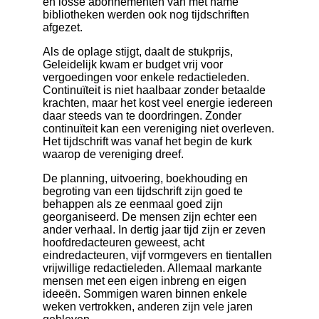
en losse abonnementen van met name
bibliotheken werden ook nog tijdschriften
afgezet.
Als de oplage stijgt, daalt de stukprijs,
Geleidelijk kwam er budget vrij voor
vergoedingen voor enkele redactieleden.
Continuïteit is niet haalbaar zonder betaalde
krachten, maar het kost veel energie iedereen
daar steeds van te doordringen. Zonder
continuïteit kan een vereniging niet overleven.
Het tijdschrift was vanaf het begin de kurk
waarop de vereniging dreef.
De planning, uitvoering, boekhouding en
begroting van een tijdschrift zijn goed te
behappen als ze eenmaal goed zijn
georganiseerd. De mensen zijn echter een
ander verhaal. In dertig jaar tijd zijn er zeven
hoofdredacteuren geweest, acht
eindredacteuren, vijf vormgevers en tientallen
vrijwillige redactieleden. Allemaal markante
mensen met een eigen inbreng en eigen
ideeën. Sommigen waren binnen enkele
weken vertrokken, anderen zijn vele jaren